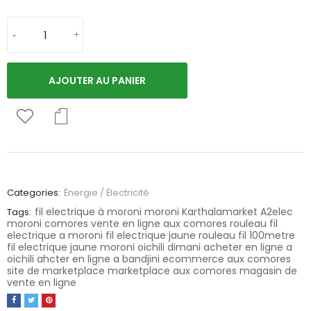
AJOUTER AU PANIER
Categories:
Énergie / Électricité
fil electrique à moroni
moroni
Karthalamarket
A2elec
Tags:
moroni
comores
vente en ligne aux comores
rouleau fil
electrique a moroni
fil electrique jaune
rouleau fil 100metre
fil electrique jaune moroni
oichili
dimani
acheter en ligne a
oichili
ahcter en ligne a bandjini
ecommerce aux comores
site de marketplace
marketplace aux comores
magasin de
vente en ligne