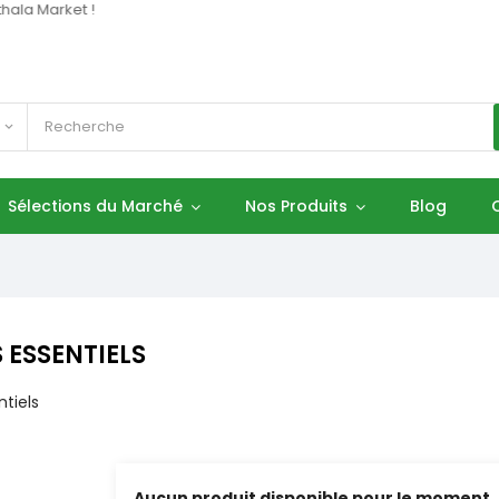
la Market !
keyboard_arrow_down
Sélections du Marché
Nos Produits
Blog
 ESSENTIELS
tiels
Aucun produit disponible pour le moment