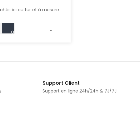
ichés ici au fur et à mesure

Support Client
s
Support en ligne 24h/24h & 7J/7J